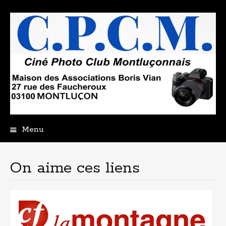
Menu
Aller
au
contenu
On aime ces liens
principal