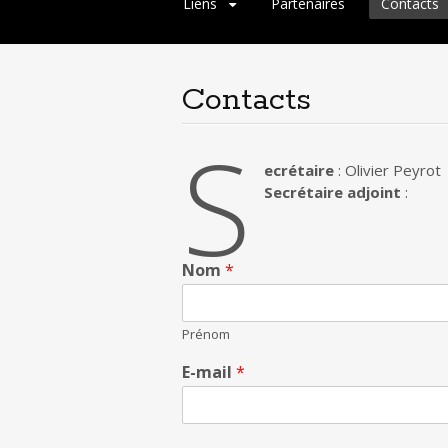
Liens
Partenaires
Contacts
Contacts
S
ecrétaire
: Olivier Peyrot
Secrétaire adjoint
:
Nom
*
Prénom
E-mail
*