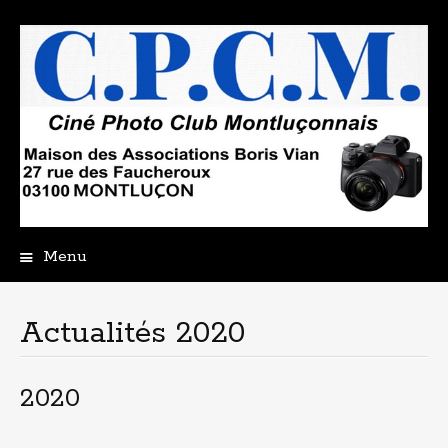
Menu
Aller
au
contenu
Actualités 2020
principal
2020
_______________________________________________