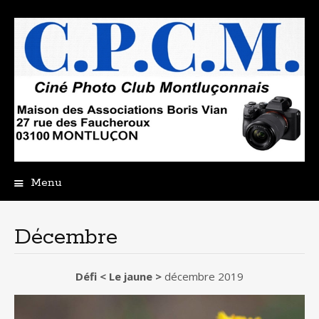
Menu
Aller
au
contenu
Décembre
principal
Défi < Le jaune >
décembre 2019