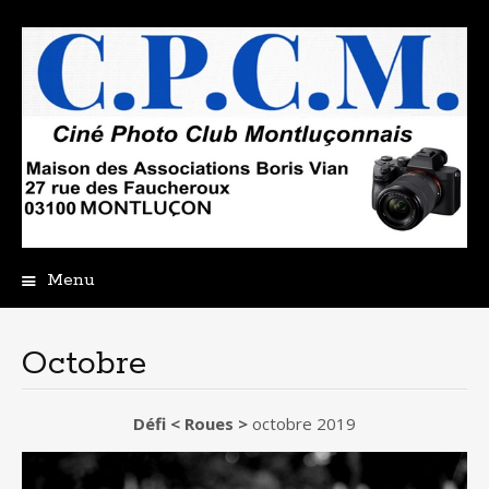
Menu
Aller
au
contenu
Octobre
principal
Défi < Roues >
octobre 2019