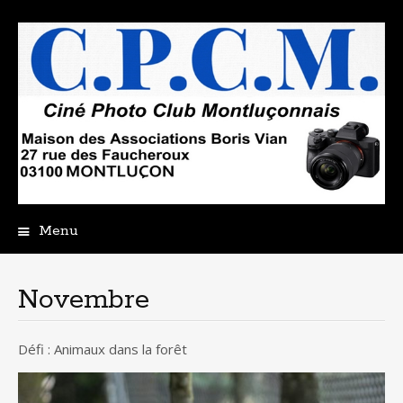
Menu
Aller
au
contenu
Novembre
principal
Défi : Animaux dans la forêt